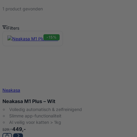
1 product gevonden
Filters
Neakasa M1 plus Producten
-15%
Neakasa
Neakasa M1 Plus – Wit
Volledig automatisch & zelfreinigend
Slimme app-functionaliteit
Al veilig voor katten > 1kg
449,-
529,-