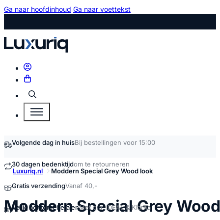
Ga naar hoofdinhoud
Ga naar voettekst
Zoeken
Volgende dag in huis
Bij bestellingen voor 15:00
30 dagen bedenktijd
om te retourneren
Luxuriq.nl
Moddern Special Grey Wood look
Gratis verzending
Vanaf 40,-
Moddern Special Grey Wood
Veilig achteraf betalen
Met o.a. iDEAL & Klarna