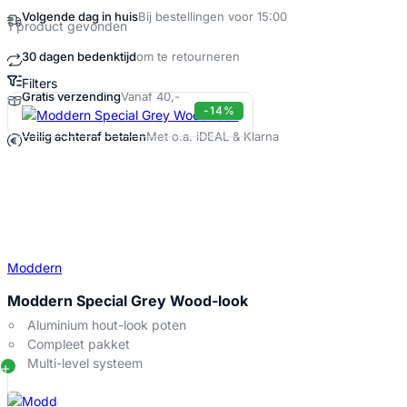
Volgende dag in huis
Bij bestellingen voor 15:00
1 product gevonden
30 dagen bedenktijd
om te retourneren
Filters
Gratis verzending
Vanaf 40,-
Moddern Special Grey Wood look Pro
-14%
Veilig achteraf betalen
Met o.a. iDEAL & Klarna
Moddern
Moddern Special Grey Wood-look
Aluminium hout-look poten
Compleet pakket
Multi-level systeem