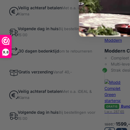
Veilig achteraf betalen
Met o.a. iDEAL &
Klarna
Volgende dag in huis
Bij bestellingen voor
15:00
Moddern
Moddern C
30 dagen bedenktijd
om te retourneren
9,8
Compleet
Multi-lev
Strak des
Gratis verzending
Vanaf 40,-
Veilig achteraf betalen
Met o.a. iDEAL &
Klarna
Bund
GRATIS
t.w.v. 287,65
Volgende dag in huis
Bij bestellingen voor
15:00
1599,-
1886,-