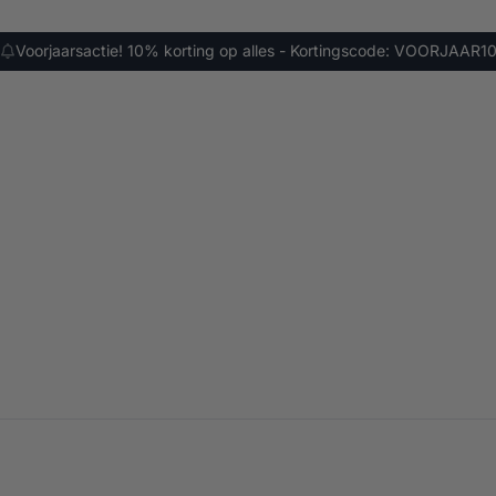
Voorjaarsactie! 10% korting op alles - Kortingscode: VOORJAAR1