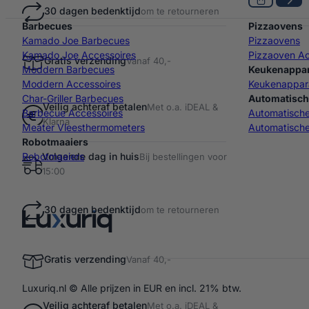
30 dagen bedenktijd
om te retourneren
Barbecues
Pizzaovens
Kamado Joe Barbecues
Pizzaovens
Kamado Joe Accessoires
Pizzaoven Ac
Gratis verzending
Vanaf 40,-
Moddern Barbecues
Keukenappa
Moddern Accessoires
Keukenappar
Char-Griller Barbecues
Automatisch
Veilig achteraf betalen
Met o.a. iDEAL &
Barbecue Accessoires
Automatisch
Klarna
Meater Vleesthermometers
Automatische
Robotmaaiers
Volgende dag in huis
Robotmaaiers
Bij bestellingen voor
15:00
30 dagen bedenktijd
om te retourneren
Gratis verzending
Vanaf 40,-
Luxuriq.nl © Alle prijzen in EUR en incl. 21% btw.
Veilig achteraf betalen
Met o.a. iDEAL &