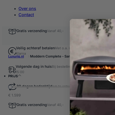
Over ons
Contact
Gratis verzending
Vanaf 40,-
Veilig achteraf betalen
Met o.a. iDEAL &
Klarna
Luxuriq.nl
Moddern Complete - Sandy Stone
Volgende dag in huis
Bij bestellingen voor
Filter resultaten
15:00
Modde
PRIJS
30 dagen bedenktijd
om te retourneren
€ 1.599
1 product ge
Modder
Gratis verzending
Vanaf 40,-