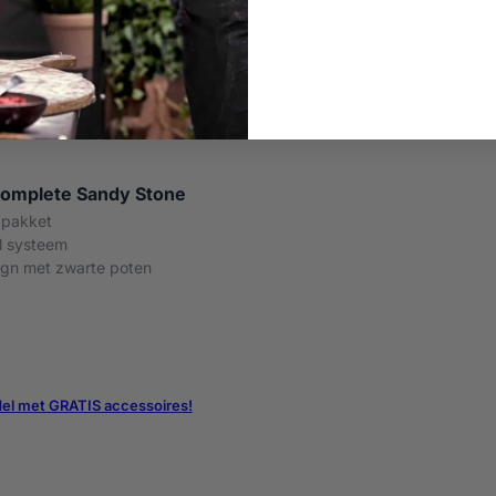
omplete Sandy Stone
 pakket
el systeem
ign met zwarte poten
el met GRATIS accessoires!