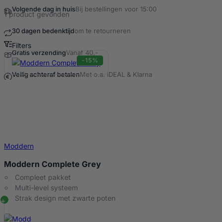
Volgende dag in huis
Bij bestellingen voor 15:00
1 product gevonden
30 dagen bedenktijd
om te retourneren
Filters
Gratis verzending
Vanaf 40,-
Moddern Complete - Grey Producten
-15%
Veilig achteraf betalen
Met o.a. iDEAL & Klarna
Moddern
Moddern Complete Grey
Compleet pakket
Multi-level systeem
Strak design met zwarte poten