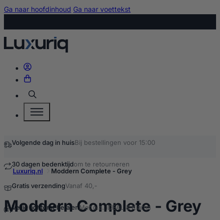
Ga naar hoofdinhoud
Ga naar voettekst
Zoeken
Volgende dag in huis
Bij bestellingen voor 15:00
30 dagen bedenktijd
om te retourneren
Luxuriq.nl
Moddern Complete - Grey
Gratis verzending
Vanaf 40,-
ko
Moddern Complete - Grey
Veilig achteraf betalen
Met o.a. iDEAL & Klarna