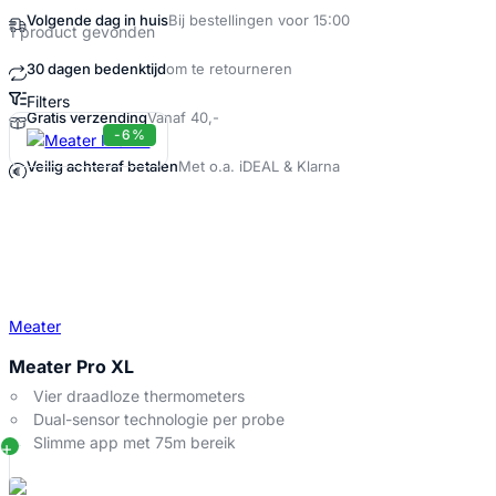
1 product gevonden
Filters
Meater Pro Block Producten
-6%
Meater
Meater Pro XL
Vier draadloze thermometers
Dual-sensor technologie per probe
Slimme app met 75m bereik