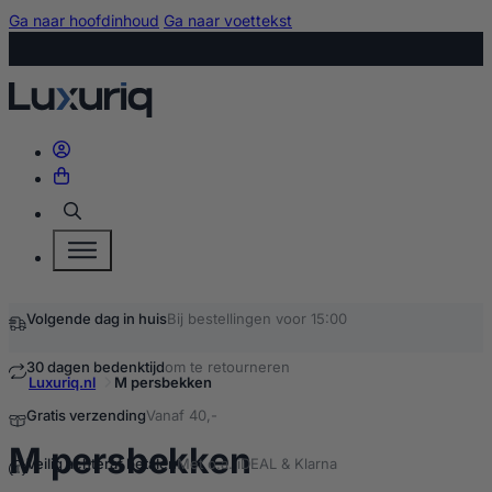
Ga naar hoofdinhoud
Ga naar voettekst
Zoeken
Volgende dag in huis
Bij bestellingen voor 15:00
30 dagen bedenktijd
om te retourneren
Luxuriq.nl
M persbekken
Gratis verzending
Vanaf 40,-
kopen
M persbekken
Veilig achteraf betalen
Met o.a. iDEAL & Klarna