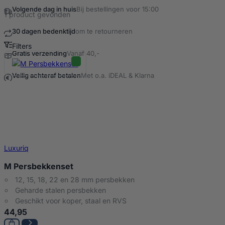
Volgende dag in huis
Bij bestellingen voor 15:00
1 product gevonden
30 dagen bedenktijd
om te retourneren
Filters
Gratis verzending
Vanaf 40,-
M persbekken Producten
Veilig achteraf betalen
Met o.a. iDEAL & Klarna
Luxuriq
M Persbekkenset
12, 15, 18, 22 en 28 mm persbekken
Geharde stalen persbekken
Geschikt voor koper, staal en RVS
44,95