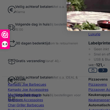
Veilig achteraf betalen
Met o.a. iDEAL &
Klarna
Volgende dag in huis
Bij bestellingen voor
15:00
Luxuriq
Labelprint
30 dagen bedenktijd
om te retourneren
9,8
Geen inkt
Snel en ef
USB & Blu
Gratis verzending
Vanaf 40,-
121,-
149,-
Veilig achteraf betalen
Met o.a. iDEAL &
Barbecues
Pizzaovens
Klarna
Kamado Joe Barbecues
Pizzaovens
Kamado Joe Accessoires
Pizzaoven Ac
Moddern Barbecues
Keukenappa
Volgende dag in huis
Bij bestellingen voor
Moddern Accessoires
Keukenappar
15:00
Char-Griller Barbecues
Automatisch