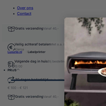
Over ons
Contact
Gratis verzending
Vanaf 40,-
Veilig achteraf betalen
Met o.a. iDEAL &
Klarna
Luxuriq.nl
Labelprinter
Volgende dag in huis
Bij bestellingen voor
Filter resultaten
15:00
Label
PRIJS
30 dagen bedenktijd
om te retourneren
€ 100 - € 121
2 producten
Labelpr
Gratis verzending
Vanaf 40,-