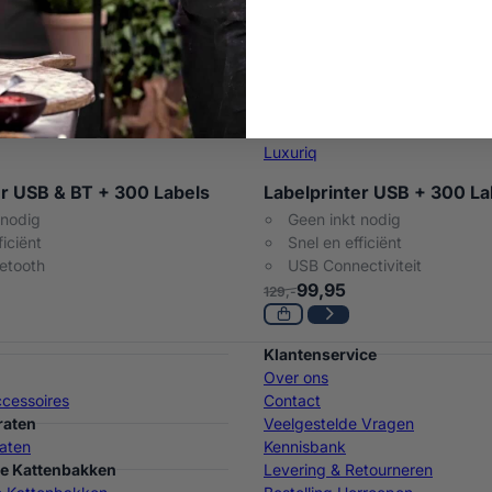
Luxuriq
er USB & BT + 300 Labels
Labelprinter USB + 300 La
 nodig
Geen inkt nodig
ficiënt
Snel en efficiënt
etooth
USB Connectiviteit
99,95
129,-
Klantenservice
Over ons
cessoires
Contact
raten
Veelgestelde Vragen
aten
Kennisbank
e Kattenbakken
Levering & Retourneren