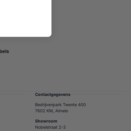
bels
Contactgegevens
Bedrijvenpark Twente 400
7602 KM, Almelo
Showroom
Nobelstraat 2-3