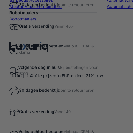
Barbecue Accessoires
Automatisch
30 dagen bedenktijd
om te retourneren
Meater Vleesthermometers
Automatische
Robotmaaiers
Robotmaaiers
Gratis verzending
Vanaf 40,-
Veilig achteraf betalen
Met o.a. iDEAL &
Klarna
Volgende dag in huis
Bij bestellingen voor
15:00
Luxuriq.nl © Alle prijzen in EUR en incl. 21% btw.
30 dagen bedenktijd
om te retourneren
Gratis verzending
Vanaf 40,-
Veilig achteraf betalen
Met o.a. iDEAL &