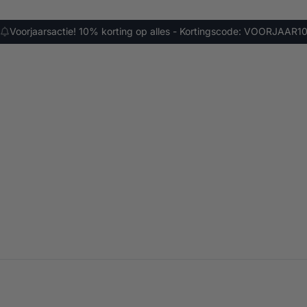
Voorjaarsactie! 10% korting op alles - Kortingscode: VOORJAAR1