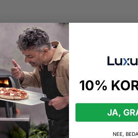
10% KO
kopen
nstaal
JA, G
taal Producten
NEE, BED