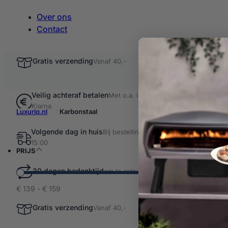
Over ons
Contact
Gratis verzending
Vanaf 40,-
Veilig achteraf betalen
Met o.a. iDEAL &
Klarna
Luxuriq.nl
Karbonstaal
Volgende dag in huis
Bij bestellingen voor
Filter resultaten
15:00
Karbo
PRIJS
30 dagen bedenktijd
om te retourneren
€ 139 - € 159
2 producten
Karbons
Gratis verzending
Vanaf 40,-
-7%