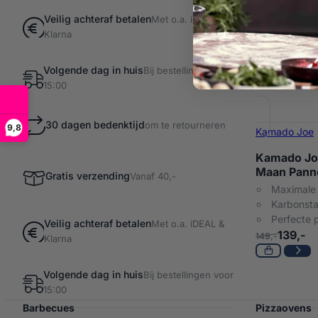
Veilig achteraf betalen
Met o.a. iDEAL &
Klarna
Volgende dag in huis
Bij bestellingen voor
15:00
30 dagen bedenktijd
om te retourneren
9,8
Kamado Joe
Kamado Joe
Maan Pann
Gratis verzending
Vanaf 40,-
Maximale 
Karbonstaa
Perfecte 
Veilig achteraf betalen
Met o.a. iDEAL &
139,-
149,-
Klarna
Volgende dag in huis
Bij bestellingen voor
15:00
Barbecues
Pizzaovens