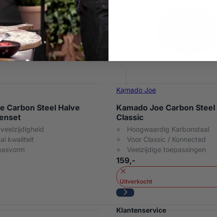
Kamado Joe
 Carbon Steel Halve
Kamado Joe Carbon Steel 
enset
Classic
veelzijdigheid
Hoogwaardig Karbonstaal
l kwaliteit
Voor Classic / Konnected
pasvorm
Veelzijdige toepassingen
159,-
Uitverkocht
Klantenservice