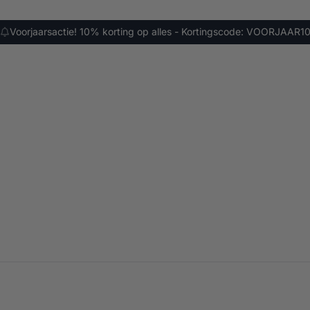
Voorjaarsactie! 10% korting op alles - Kortingscode: VOORJAAR1