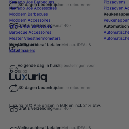
Kamado Joe Barbecues
Pizzaovens
30 dagen bedenktijd
om te retourneren
Kamado Joe Accessoires
Pizzaoven Ac
Moddern Barbecues
Keukenappa
Moddern Accessoires
Keukenappar
Gratis verzending
Vanaf 40,-
Char-Griller Barbecues
Automatisch
Barbecue Accessoires
Automatisch
Meater Vleesthermometers
Automatische
Robotmaaiers
Veilig achteraf betalen
Met o.a. iDEAL &
Robotmaaiers
Klarna
Volgende dag in huis
Bij bestellingen voor
15:00
30 dagen bedenktijd
om te retourneren
Luxuriq.nl © Alle prijzen in EUR en incl. 21% btw.
Gratis verzending
Vanaf 40,-
Veilig achteraf betalen
Met o.a. iDEAL &