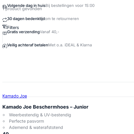
Volgende dag in huis
Bij bestellingen voor 15:00
1 product gevonden
30 dagen bedenktijd
om te retourneren
Filters
Gratis verzending
Vanaf 40,-
Kamado Joe Junior grillcover Produc
Veilig achteraf betalen
Met o.a. iDEAL & Klarna
Kamado Joe
Kamado Joe Beschermhoes – Junior
Weerbestendig & UV-bestendig
Perfecte pasvorm
Ademend & waterafstotend