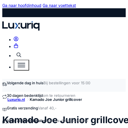
Ga naar hoofdinhoud
Ga naar voettekst
Zoeken
Volgende dag in huis
Bij bestellingen voor 15:00
30 dagen bedenktijd
om te retourneren
Luxuriq.nl
Kamado Joe Junior grillcover
Gratis verzending
Vanaf 40,-
Kamado Joe Junior grillcove
Veilig achteraf betalen
Met o.a. iDEAL & Klarna