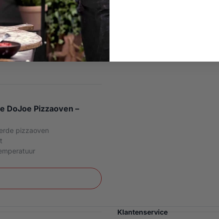
e DoJoe Pizzaoven –
erde pizzaoven
t
temperatuur
Klantenservice