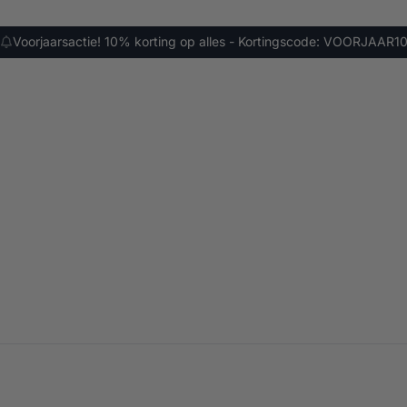
Voorjaarsactie! 10% korting op alles - Kortingscode: VOORJAAR1