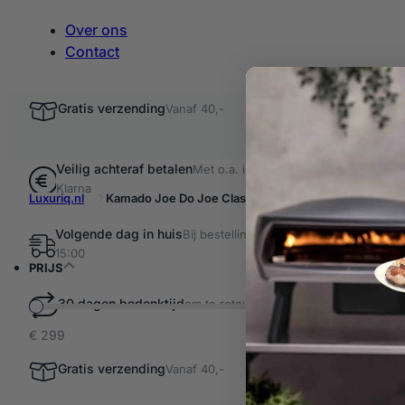
Over ons
Contact
Gratis verzending
Vanaf 40,-
Veilig achteraf betalen
Met o.a. iDEAL &
Klarna
Luxuriq.nl
Kamado Joe Do Joe Classic
Volgende dag in huis
Bij bestellingen voor
Filter resultaten
15:00
Kamad
PRIJS
30 dagen bedenktijd
om te retourneren
€ 299
1 product ge
Kamado
Gratis verzending
Vanaf 40,-