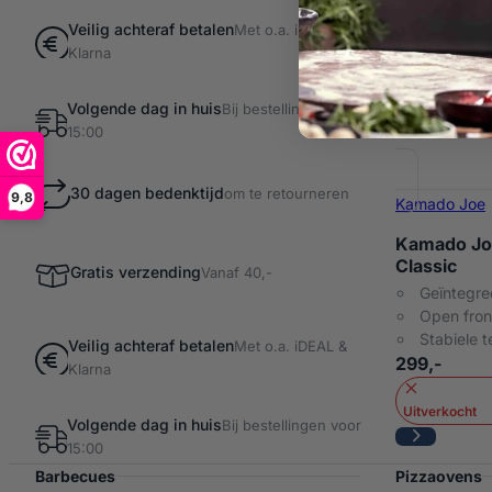
Veilig achteraf betalen
Met o.a. iDEAL &
Klarna
Volgende dag in huis
Bij bestellingen voor
15:00
30 dagen bedenktijd
om te retourneren
9,8
Kamado Joe
Kamado Jo
Classic
Gratis verzending
Vanaf 40,-
Geïntegre
Open fron
Stabiele 
Veilig achteraf betalen
Met o.a. iDEAL &
299,-
Klarna
Uitverkocht
Volgende dag in huis
Bij bestellingen voor
15:00
Barbecues
Pizzaovens