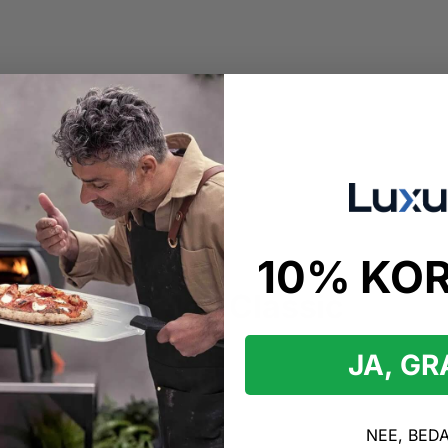
10% KO
kopen
o Joe Do Joe Classic
JA, G
vonden
 Joe Do Joe Classic Producten
NEE, BED