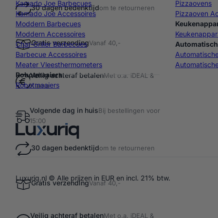
Kamado Joe Barbecues
Pizzaovens
30 dagen bedenktijd
om te retourneren
Kamado Joe Accessoires
Pizzaoven Ac
Moddern Barbecues
Keukenappa
Moddern Accessoires
Keukenappar
Gratis verzending
Vanaf 40,-
Char-Griller Barbecues
Automatisch
Barbecue Accessoires
Automatisch
Meater Vleesthermometers
Automatische
Robotmaaiers
Veilig achteraf betalen
Met o.a. iDEAL &
Robotmaaiers
Klarna
Volgende dag in huis
Bij bestellingen voor
15:00
30 dagen bedenktijd
om te retourneren
Luxuriq.nl © Alle prijzen in EUR en incl. 21% btw.
Gratis verzending
Vanaf 40,-
Veilig achteraf betalen
Met o.a. iDEAL &