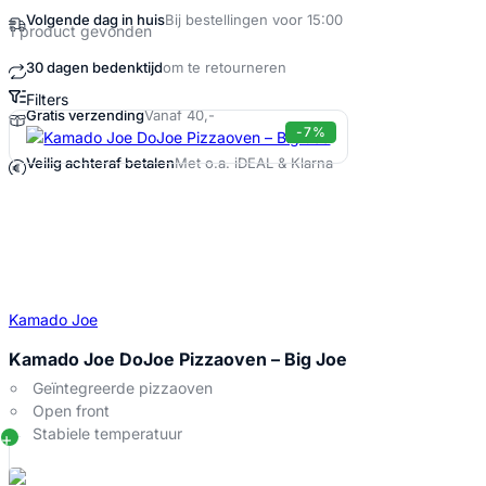
Volgende dag in huis
Bij bestellingen voor 15:00
1 product gevonden
30 dagen bedenktijd
om te retourneren
Filters
Gratis verzending
Vanaf 40,-
Kamado Joe Do Joe Big Joe Producte
-7%
Veilig achteraf betalen
Met o.a. iDEAL & Klarna
Kamado Joe
Kamado Joe DoJoe Pizzaoven – Big Joe
Geïntegreerde pizzaoven
Open front
Stabiele temperatuur