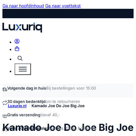
Ga naar hoofdinhoud
Ga naar voettekst
Zoeken
Volgende dag in huis
Bij bestellingen voor 15:00
30 dagen bedenktijd
om te retourneren
Luxuriq.nl
Kamado Joe Do Joe Big Joe
Gratis verzending
Vanaf 40,-
Kamado Joe Do Joe Big Joe
Veilig achteraf betalen
Met o.a. iDEAL & Klarna