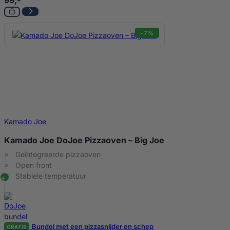
99,-
-7%
Kamado Joe
Kamado Joe DoJoe Pizzaoven – Big Joe
Geïntegreerde pizzaoven
Open front
Stabiele temperatuur
Bundel met een pizzasnijder en schep
GRATIS