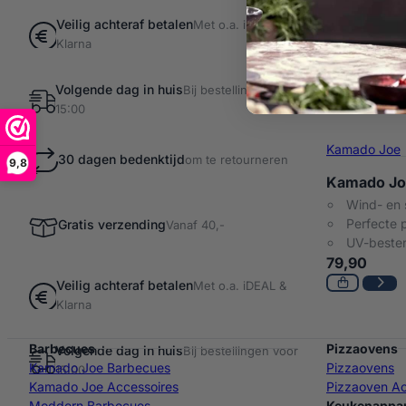
Veilig achteraf betalen
Met o.a. iDEAL &
Klarna
Volgende dag in huis
Bij bestellingen voor
15:00
Kamado Joe
30 dagen bedenktijd
om te retourneren
9,8
Kamado Jo
Wind- en 
Perfecte 
Gratis verzending
Vanaf 40,-
UV-beste
79,90
Veilig achteraf betalen
Met o.a. iDEAL &
Klarna
Barbecues
Pizzaovens
Volgende dag in huis
Bij bestellingen voor
Kamado Joe Barbecues
Pizzaovens
15:00
Kamado Joe Accessoires
Pizzaoven Ac
Moddern Barbecues
Keukenappa