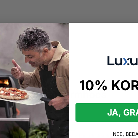
10% KO
kopen
do Joe beschermhoes
JA, G
 Joe beschermhoes Producten
NEE, BED