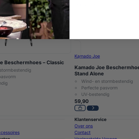
Kamado Joe
e Beschermhoes – Classic
Kamado Joe Beschermhoes
stormbestendig
Stand Alone
pasvorm
Wind- en stormbestendig
ndig
Perfecte pasvorm
UV-bestendig
59,90
Klantenservice
Over ons
cessoires
Contact
raten
Veelgestelde Vragen