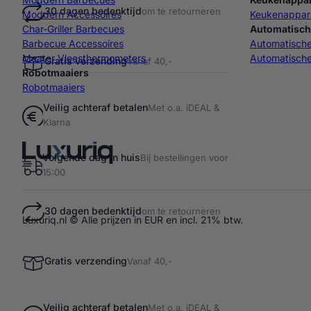
30 dagen bedenktijd
om te retourneren
Moddern Accessoires
Keukenappar
Char-Griller Barbecues
Automatisch
Barbecue Accessoires
Automatisch
Meater Vleesthermometers
Automatische
Gratis verzending
Vanaf 40,-
Robotmaaiers
Robotmaaiers
Veilig achteraf betalen
Met o.a. iDEAL &
Klarna
Volgende dag in huis
Bij bestellingen voor
15:00
30 dagen bedenktijd
om te retourneren
Luxuriq.nl © Alle prijzen in EUR en incl. 21% btw.
Gratis verzending
Vanaf 40,-
Veilig achteraf betalen
Met o.a. iDEAL &