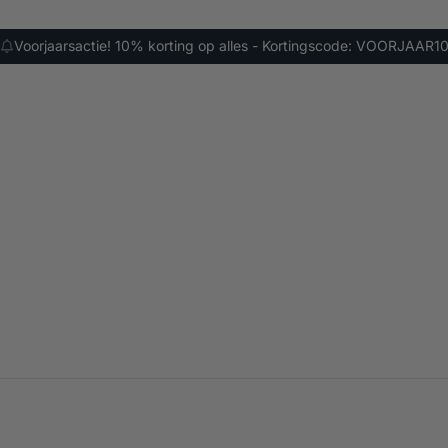
Voorjaarsactie! 10% korting op alles - Kortingscode: VOORJAAR1