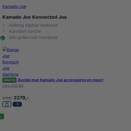
Kamado Joe
Kamado Joe Konnected Joe
Volledig digitaal bestuurd
Autostart functie
Slim grillen met houtskool
Bundel met Kamado Joe accessoires en meer!
GRATIS
t.w.v. 422,40
2279,-
2720,-
%