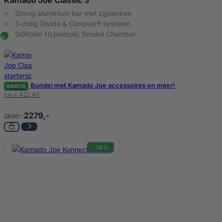
Stevig aluminium kar met zijplanken
3-delig Divide & Conquer® systeem
SlōRoller Hyperbolic Smoke Chamber
Bundel met Kamado Joe accessoires en meer!
GRATIS
t.w.v. 422,40
2279,-
2820,-
-16%