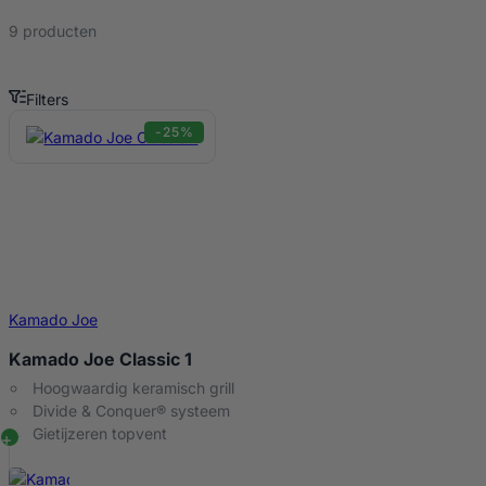
9 producten
Filters
Kamado Joe aanbieding Producten
-25%
Kamado Joe
Kamado Joe Classic 1
Hoogwaardig keramisch grill
Divide & Conquer® systeem
Gietijzeren topvent