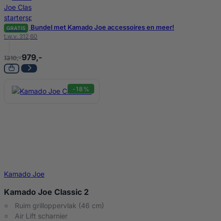
Bundel met Kamado Joe accessoires en meer!
GRATIS
t.w.v. 312,60
979,-
1310,-
-18%
Kamado Joe
Kamado Joe Classic 2
Ruim grilloppervlak (46 cm)
Air Lift scharnier