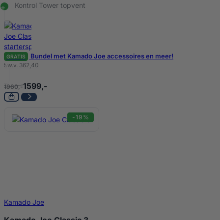
Kontrol Tower topvent
Bundel met Kamado Joe accessoires en meer!
GRATIS
t.w.v. 362,40
1599,-
1960,-
-19%
Kamado Joe
Kamado Joe Classic 3