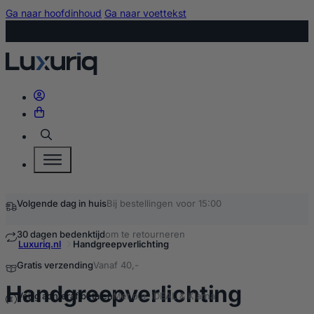
Ga naar hoofdinhoud
Ga naar voettekst
Zoeken
Volgende dag in huis
Bij bestellingen voor 15:00
30 dagen bedenktijd
om te retourneren
Luxuriq.nl
Handgreepverlichting
Gratis verzending
Vanaf 40,-
kopen
Handgreepverlichting
Veilig achteraf betalen
Met o.a. iDEAL & Klarna