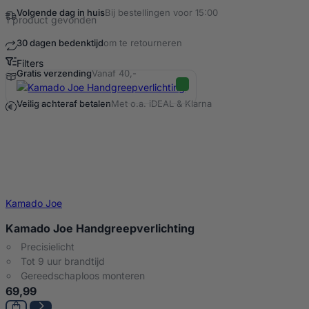
Volgende dag in huis
Bij bestellingen voor 15:00
1 product gevonden
30 dagen bedenktijd
om te retourneren
Filters
Gratis verzending
Vanaf 40,-
Handgreepverlichting Producten
Veilig achteraf betalen
Met o.a. iDEAL & Klarna
Kamado Joe
Kamado Joe Handgreepverlichting
Precisielicht
Tot 9 uur brandtijd
Gereedschaploos monteren
69,99