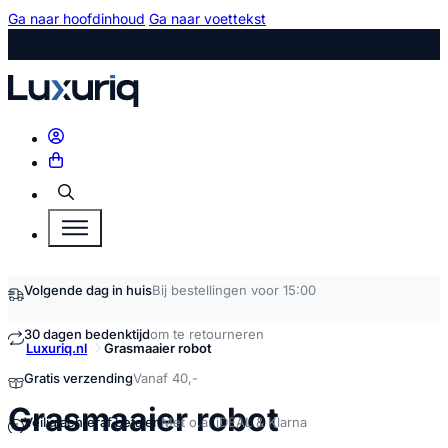
Ga naar hoofdinhoud
Ga naar voettekst
Zoeken
Volgende dag in huis
Bij bestellingen voor 15:00
30 dagen bedenktijd
om te retourneren
Luxuriq.nl
Grasmaaier robot
Gratis verzending
Vanaf 40,-
kopen
Grasmaaier robot
Veilig achteraf betalen
Met o.a. iDEAL & Klarna