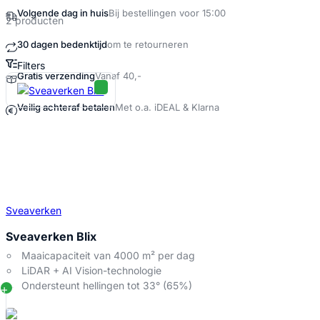
Volgende dag in huis
Bij bestellingen voor 15:00
2 producten
30 dagen bedenktijd
om te retourneren
Filters
Gratis verzending
Vanaf 40,-
Grasmaaier robot Producten
Veilig achteraf betalen
Met o.a. iDEAL & Klarna
Sveaverken
Sveaverken Blix
Maaicapaciteit van 4000 m² per dag
LiDAR + AI Vision-technologie
Ondersteunt hellingen tot 33° (65%)