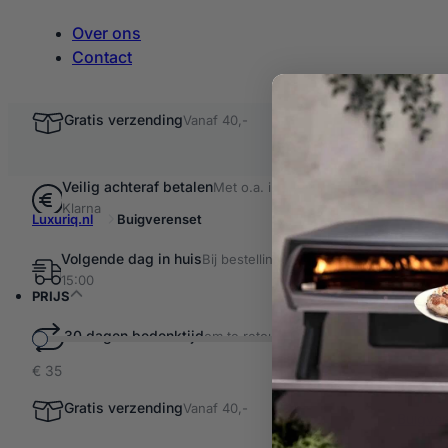
Over ons
Contact
Gratis verzending
Vanaf 40,-
Veilig achteraf betalen
Met o.a. iDEAL &
Klarna
Luxuriq.nl
Buigverenset
Volgende dag in huis
Bij bestellingen voor
Filter resultaten
15:00
Buigv
PRIJS
30 dagen bedenktijd
om te retourneren
€ 35
1 product ge
Buigver
Gratis verzending
Vanaf 40,-