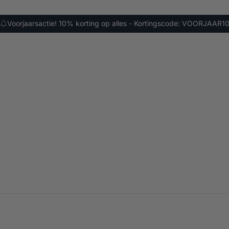
Voorjaarsactie! 10% korting op alles - Kortingscode: VOORJAAR1