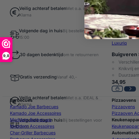
Veilig achteraf betalen
Met o.a. iDEAL &
Klarna
Volgende dag in huis
Bij bestellingen voor
15:00
Luxuriq
Buigveren S
30 dagen bedenktijd
om te retourneren
9,8
Verschille
Knikvrij en
Duurzaam 
Gratis verzending
Vanaf 40,-
34,95
Veilig achteraf betalen
Met o.a. iDEAL &
Barbecues
Pizzaovens
Klarna
Kamado Joe Barbecues
Pizzaovens
Kamado Joe Accessoires
Pizzaoven Ac
Moddern Barbecues
Keukenappa
Volgende dag in huis
Bij bestellingen voor
Moddern Accessoires
Keukenappar
15:00
Char-Griller Barbecues
Automatisch