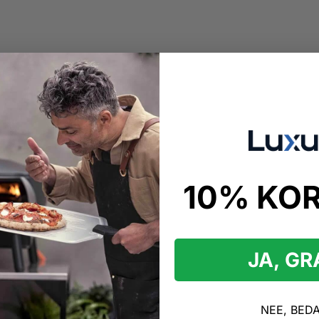
10% KO
kopen
erenset
JA, G
vonden
enset Producten
NEE, BED