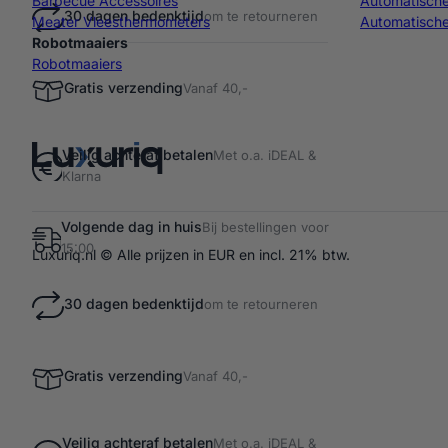
Barbecue Accessoires
Automatisch
30 dagen bedenktijd
om te retourneren
Meater Vleesthermometers
Automatische
Robotmaaiers
Robotmaaiers
Gratis verzending
Vanaf 40,-
Veilig achteraf betalen
Met o.a. iDEAL &
Klarna
Volgende dag in huis
Bij bestellingen voor
15:00
Luxuriq.nl © Alle prijzen in EUR en incl. 21% btw.
30 dagen bedenktijd
om te retourneren
Gratis verzending
Vanaf 40,-
Veilig achteraf betalen
Met o.a. iDEAL &