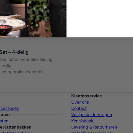
et – 4-delig
nde maten voor elke leiding
 veilig
en gebruiksvriendelijk
Klantenservice
Over ons
cessoires
Contact
raten
Veelgestelde Vragen
aten
Kennisbank
e Kattenbakken
Levering & Retourneren