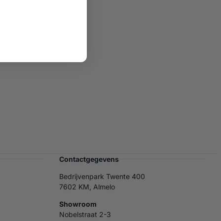
Contactgegevens
Bedrijvenpark Twente 400
7602 KM, Almelo
Showroom
Nobelstraat 2-3