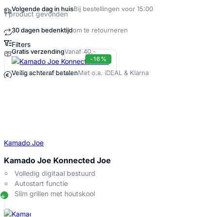
Volgende dag in huis
Bij bestellingen voor 15:00
1 product gevonden
30 dagen bedenktijd
om te retourneren
Filters
Gratis verzending
Vanaf 40,-
Beste smart BBQ met houtskool Produ
-16%
Veilig achteraf betalen
Met o.a. iDEAL & Klarna
Kamado Joe
Kamado Joe Konnected Joe
Volledig digitaal bestuurd
Autostart functie
Slim grillen met houtskool