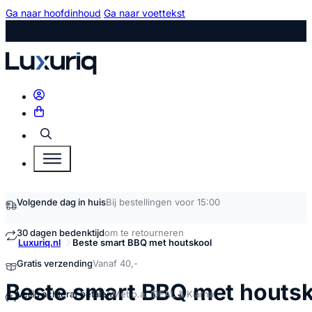
Ga naar hoofdinhoud
Ga naar voettekst
Zoeken
Volgende dag in huis
Bij bestellingen voor 15:00
30 dagen bedenktijd
om te retourneren
Luxuriq.nl
Beste smart BBQ met houtskool
Gratis verzending
Vanaf 40,-
Beste smart BBQ met houts
Veilig achteraf betalen
Met o.a. iDEAL & Klarna