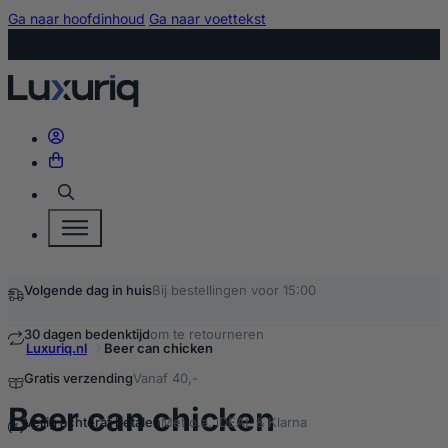
Ga naar hoofdinhoud
Ga naar voettekst
Zoeken
Volgende dag in huis
Bij bestellingen voor 15:00
30 dagen bedenktijd
om te retourneren
Luxuriq.nl
Beer can chicken
Gratis verzending
Vanaf 40,-
kopen
Beer can chicken
Veilig achteraf betalen
Met o.a. iDEAL & Klarna