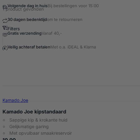
Volgende dag in huis
Bij bestellingen voor 15:00
1 product gevonden
30 dagen bedenktijd
om te retourneren
Filters
Gratis verzending
Vanaf 40,-
Beer can chicken Producten
Veilig achteraf betalen
Met o.a. iDEAL & Klarna
Kamado Joe
Kamado Joe kipstandaard
Sappige kip & krokante huid
Gelijkmatige garing
Met opvulbaar smaakreservoir