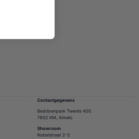
Contactgegevens
Bedrijvenpark Twente 400
7602 KM, Almelo
Showroom
Nobelstraat 2-3