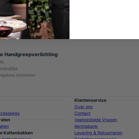
e Handgreepverlichting
ht
brandtijd
haploos monteren
Klantenservice
Over ons
cessoires
Contact
raten
Veelgestelde Vragen
aten
Kennisbank
e Kattenbakken
Levering & Retourneren