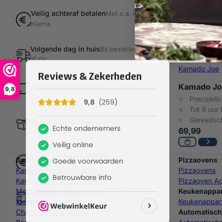
Veilig achteraf betalen
Met o.a. iDEAL &
Klarna
Volgende dag in huis
Bij bestellingen voor
15:00
Kamado Joe
Kamado Jo
30 dagen bedenktijd
om te retourneren
9,8
Precisielic
Tot 9 uur 
Gereedsc
Gratis verzending
Vanaf 40,-
69,99
Veilig achteraf betalen
Met o.a. iDEAL &
Barbecues
Pizzaovens
Klarna
Kamado Joe Barbecues
Pizzaovens
Kamado Joe Accessoires
Pizzaoven Ac
Moddern Barbecues
Keukenappa
Volgende dag in huis
Bij bestellingen voor
Moddern Accessoires
Keukenappar
15:00
Char-Griller Barbecues
Automatisch