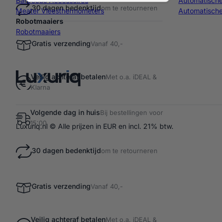
Barbecue Accessoires
Automatisch
30 dagen bedenktijd
om te retourneren
Meater Vleesthermometers
Automatische
Robotmaaiers
Robotmaaiers
Gratis verzending
Vanaf 40,-
Veilig achteraf betalen
Met o.a. iDEAL &
Klarna
Volgende dag in huis
Bij bestellingen voor
15:00
Luxuriq.nl © Alle prijzen in EUR en incl. 21% btw.
30 dagen bedenktijd
om te retourneren
Gratis verzending
Vanaf 40,-
Veilig achteraf betalen
Met o.a. iDEAL &