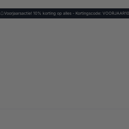
Voorjaarsactie! 10% korting op alles - Kortingscode: VOORJAAR1