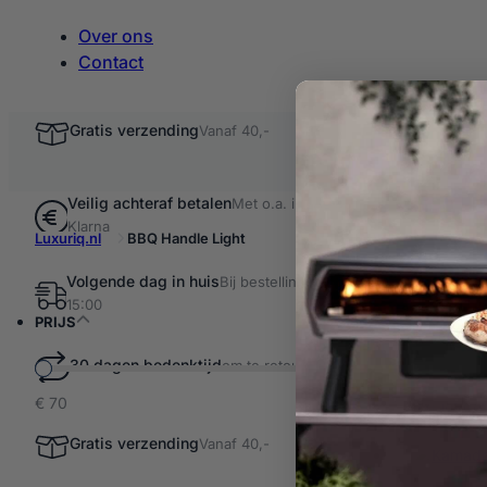
Over ons
Contact
Gratis verzending
Vanaf 40,-
Veilig achteraf betalen
Met o.a. iDEAL &
Klarna
Luxuriq.nl
BBQ Handle Light
Volgende dag in huis
Bij bestellingen voor
Filter resultaten
15:00
BBQ H
PRIJS
30 dagen bedenktijd
om te retourneren
€ 70
1 product ge
BBQ Han
Gratis verzending
Vanaf 40,-