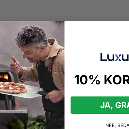
10% KO
kopen
andle Light
JA, G
vonden
dle Light Producten
NEE, BED