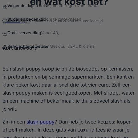
en wat kost het?
Slush Puppy
Geplaatst op 2 juni 2026
4 minuten leestijd
Kort antwoord
…
Een slush puppy koop je bij de bioscoop, op kermissen,
in pretparken en bij sommige supermarkten. Een kant en
klare beker kost daar al snel drie tot vier euro. Zelf een
slush puppy maken is veel goedkoper. Met siroop, water
en een machine of beker maak je thuis zoveel slush als
je wilt.
Zin in een
slush puppy
? Dan heb je twee keuzes: kopen
of zelf maken. In deze gids van Luxuriq lees je waar je
een slush puppy kunt kopen, wat hij ongeveer kost en