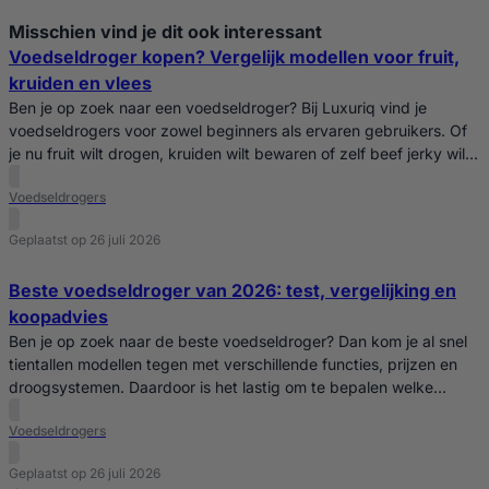
Misschien vind je dit ook interessant
Voedseldroger kopen? Vergelijk modellen voor fruit,
kruiden en vlees
Ben je op zoek naar een voedseldroger? Bij Luxuriq vind je
voedseldrogers voor zowel beginners als ervaren gebruikers. Of
je nu fruit wilt drogen, kruiden wilt bewaren of zelf beef jerky wilt
maken, er is altijd een model dat past bij jouw wensen. Vergelijk
Voedseldrogers
eenvoudig verschillende voedseldrogers op capaciteit,
temperatuurregeling, timer en formaat. Zo kies…
Geplaatst op 26 juli 2026
Beste voedseldroger van 2026: test, vergelijking en
koopadvies
Ben je op zoek naar de beste voedseldroger? Dan kom je al snel
tientallen modellen tegen met verschillende functies, prijzen en
droogsystemen. Daardoor is het lastig om te bepalen welke
voedseldroger het beste bij jouw situatie past. In deze koopgids
Voedseldrogers
lees je waar je op moet letten bij het kiezen van een
voedseldroger, welke eigenschappen…
Geplaatst op 26 juli 2026