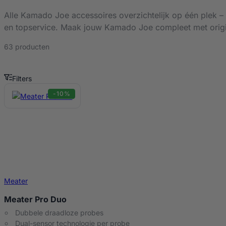
Alle Kamado Joe accessoires overzichtelijk op één plek – va
en topservice. Maak jouw Kamado Joe compleet met origine
63 producten
Filters
Kamado Joe Accessoires Producten
-10%
Meater
Meater Pro Duo
Dubbele draadloze probes
Dual-sensor technologie per probe