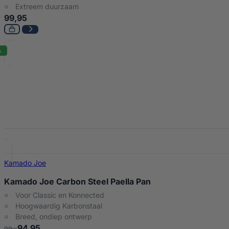
Extreem duurzaam
99,95
%
Kamado Joe
Kamado Joe Carbon Steel Paella Pan
Voor Classic en Konnected
Hoogwaardig Karbonstaal
Breed, ondiep ontwerp
94,95
99,-