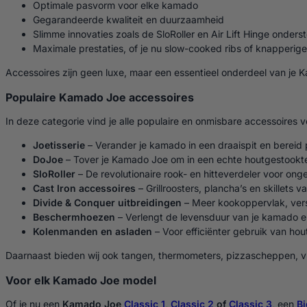
Optimale pasvorm voor elke kamado
Gegarandeerde kwaliteit en duurzaamheid
Slimme innovaties zoals de SloRoller en Air Lift Hinge onders
Maximale prestaties, of je nu slow-cooked ribs of knapperige
Accessoires zijn geen luxe, maar een essentieel onderdeel van je 
Populaire Kamado Joe accessoires
In deze categorie vind je alle populaire en onmisbare accessoires
Joetisserie
– Verander je kamado in een draaispit en bereid p
DoJoe
– Tover je Kamado Joe om in een echte houtgestookte
SloRoller
– De revolutionaire rook- en hitteverdeler voor on
Cast Iron accessoires
– Grillroosters, plancha’s en skillets v
Divide & Conquer uitbreidingen
– Meer kookoppervlak, versc
Beschermhoezen
– Verlengt de levensduur van je kamado e
Kolenmanden en asladen
– Voor efficiënter gebruik van ho
Daarnaast bieden wij ook tangen, thermometers, pizzascheppen, v
Voor elk Kamado Joe model
Of je nu een
Kamado Joe
Classic 1
,
Classic 2
of
Classic 3
, een
Bi