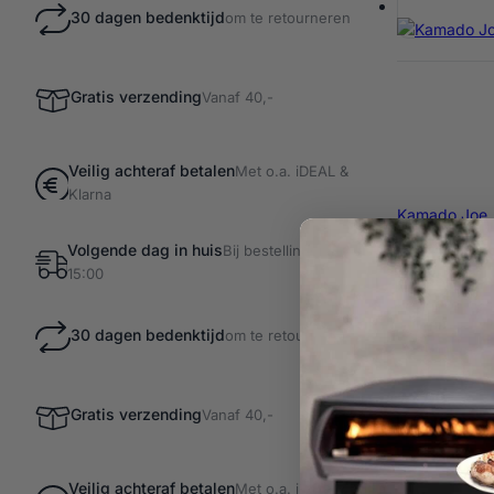
30 dagen bedenktijd
om te retourneren
Gratis verzending
Vanaf 40,-
Veilig achteraf betalen
Met o.a. iDEAL &
Klarna
Kamado Joe
Volgende dag in huis
Bij bestellingen voor
Kamado Jo
15:00
Classic
Perfecte 
systeem
30 dagen bedenktijd
om te retourneren
Duurzaam r
Gebruiks
22,95
Gratis verzending
Vanaf 40,-
Veilig achteraf betalen
Met o.a. iDEAL &