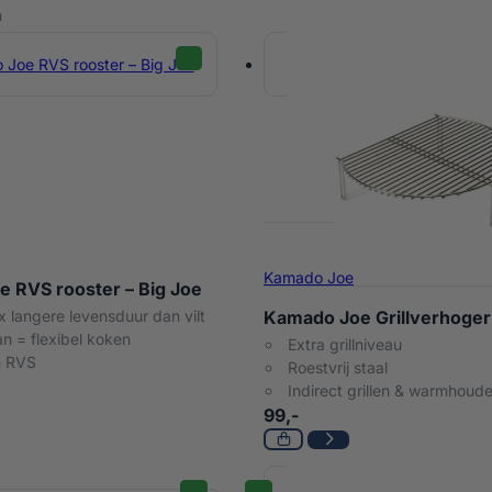
n
ue Accessoires Producten
Kamado Joe
 RVS rooster – Big Joe
x langere levensduur dan vilt
Kamado Joe Grillverhoger 
n = flexibel koken
Extra grillniveau
 RVS
Roestvrij staal
Indirect grillen & warmhoud
99,-