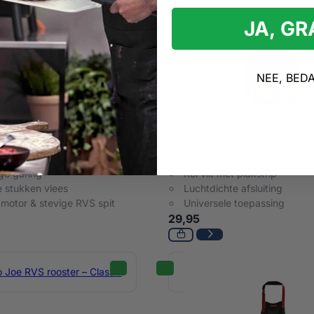
JA, G
NEE, BED
Kamado Joe
 JoeTisserie – Big Joe
Kamado Joe Vilt
ige garing
Rol vilt met plakstrip
e stukken vlees
Luchtdichte afsluiting
 motor & stevige RVS spit
Universele toepassing
29,95