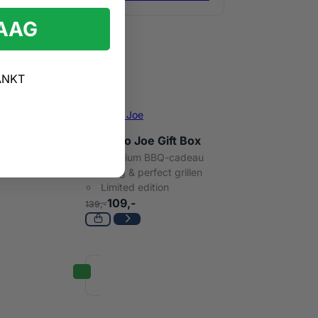
RAAG
ANKT
Kamado Joe
Kamado Joe Gift Box
Premium BBQ-cadeau
Veilig & perfect grillen
Limited edition
109,-
139,-