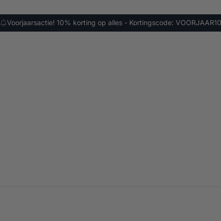
Voorjaarsactie! 10% korting op alles - Kortingscode: VOORJAAR1