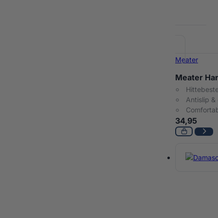
Meater
Meater Ha
Hittebest
Antislip &
Comfortab
34,95