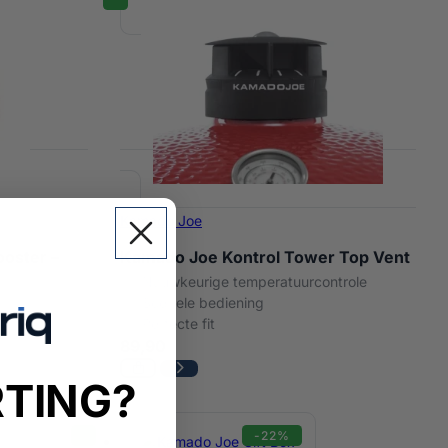
Kamado Joe
ooster –
Kamado Joe Kontrol Tower Top Vent
Nauwkeurige temperatuurcontrole
Soepele bediening
ed
Perfecte fit
89,90
RTING?
-22%