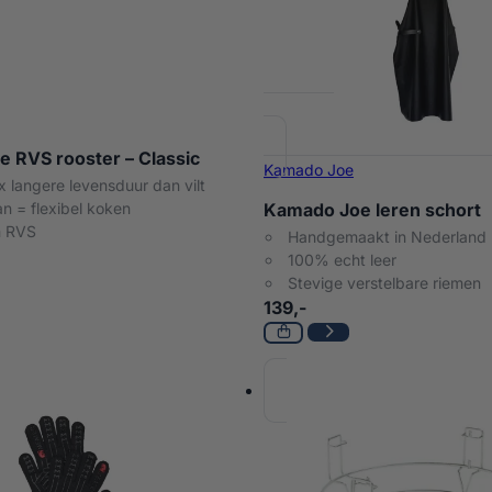
 RVS rooster – Classic
Kamado Joe
x langere levensduur dan vilt
n = flexibel koken
Kamado Joe leren schort
 RVS
Handgemaakt in Nederland
100% echt leer
Stevige verstelbare riemen
139,-