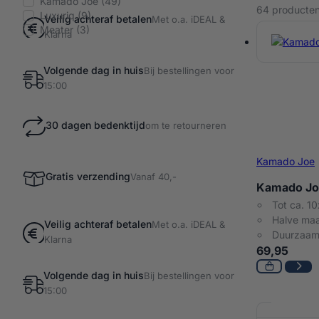
Kamado Joe
(49)
64 producte
Luxuriq
(9)
Veilig achteraf betalen
Met o.a. iDEAL &
Meater
(3)
Barbec
Klarna
Volgende dag in huis
Bij bestellingen voor
15:00
30 dagen bedenktijd
om te retourneren
Kamado Joe
Gratis verzending
Vanaf 40,-
Kamado Joe
Tot ca. 10
Halve maa
Veilig achteraf betalen
Met o.a. iDEAL &
Duurzaam
Klarna
69,95
Volgende dag in huis
Bij bestellingen voor
15:00