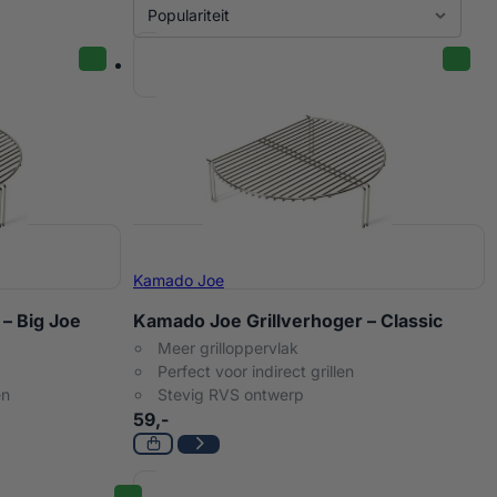
Sort
Sort content
Sort content
Populariteit
Kamado Joe
– Big Joe
Kamado Joe Grillverhoger – Classic
Meer grilloppervlak
Perfect voor indirect grillen
en
Stevig RVS ontwerp
59,-