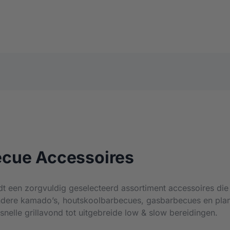
kopen
cue Accessoires
dt een zorgvuldig geselecteerd assortiment accessoires di
ndere kamado’s, houtskoolbarbecues, gasbarbecues en planc
 snelle grillavond tot uitgebreide low & slow bereidingen.