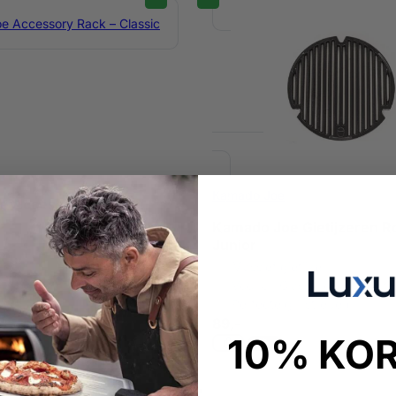
Kamado Joe
e Accessory Rack –
Kamado Joe Gietijzeren R
pasvorm Divide & Conquer®
Junior
Massief gietijzer
oestvrij staal
Voor Jr, Classic en Konnect
gemak
Perfecte grillstrepen
89,-
10% KO