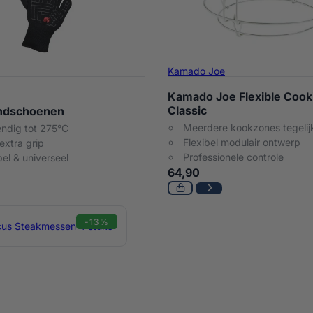
Kamado Joe
Kamado Joe Flexible Cook
Classic
ndschoenen
Meerdere kookzones tegelij
endig tot 275°C
Flexibel modulair ontwerp
 extra grip
Professionele controle
el & universeel
64,90
-13%