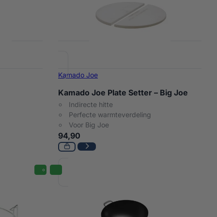
Kamado Joe
Kamado Joe Plate Setter – Big Joe
Indirecte hitte
Perfecte warmteverdeling
Voor Big Joe
94,90