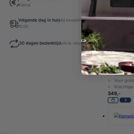
Klarna
Volgende dag in huis
Bij bestellingen voor
15:00
30 dagen bedenktijd
om te retourneren
Kamado Joe
Kamado Joe
Gelijkmat
Voor grot
Krachtige
349,-