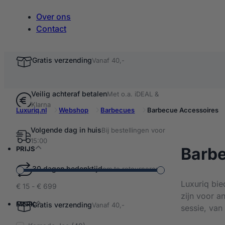
Over ons
Contact
Gratis verzending
Vanaf 40,-
Veilig achteraf betalen
Met o.a. iDEAL &
Klarna
Luxuriq.nl
Webshop
Barbecues
Barbecue Accessoires
Volgende dag in huis
Bij bestellingen voor
Filter resultaten
15:00
Barbe
PRIJS
30 dagen bedenktijd
om te retourneren
Luxuriq bie
€ 15 - € 699
zijn voor a
MERK
Gratis verzending
Vanaf 40,-
sessie, van